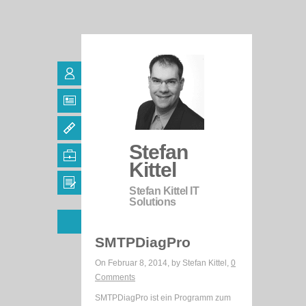
Stefan
Kittel
Stefan Kittel IT
Solutions
SMTPDiagPro
On Februar 8, 2014, by
Stefan Kittel
,
0
Comments
SMTPDiagPro ist ein Programm zum