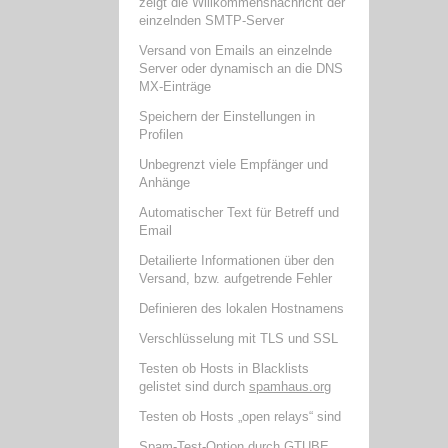
zeigt die Willkommensnachricht der
einzelnden SMTP-Server
Versand von Emails an einzelnde
Server oder dynamisch an die DNS
MX-Einträge
Speichern der Einstellungen in
Profilen
Unbegrenzt viele Empfänger und
Anhänge
Automatischer Text für Betreff und
Email
Detailierte Informationen über den
Versand, bzw. aufgetrende Fehler
Definieren des lokalen Hostnamens
Verschlüsselung mit TLS und SSL
Testen ob Hosts in Blacklists
gelistet sind durch
spamhaus.org
Testen ob Hosts „open relays“ sind
Spam-Test-Option durch
GTUBE