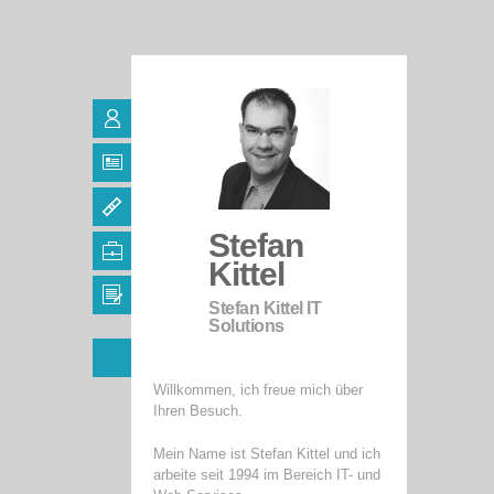
Stefan
Kittel
Stefan Kittel IT
Solutions
Willkommen, ich freue mich über
Ihren Besuch.
Mein Name ist Stefan Kittel und ich
arbeite seit 1994 im Bereich IT- und